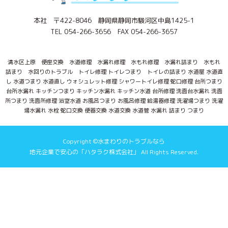
本社 〒422-8046 静岡県静岡市駿河区中島1425-1
TEL 054-266-3656 FAX 054-266-3657
清水区上原 便座交換 水道修理 水漏れ修理 水もれ修理 水漏れ詰まり 水もれ
詰まり 水回りのトラブル トイレ修理 トイレつまり トイレの詰まり 水道屋 水道直
し 水道つまり 水道直し ウォシュレット修理 シャワートイレ修理 蛇口修理 台所つまり
台所水漏れ キッチンつまり キッチン水漏れ キッチン水道 台所修理 洗面台水漏れ 洗面
所つまり 洗面所修理 浴室水道 お風呂つまり お風呂修理 給湯器修理 洗濯場つまり 洗濯
場水漏れ 水栓 蛇口交換 便器交換 水道交換 水道管 水漏れ 詰まり つまり
Copyright ©水まわりのトラブルなら
地元企業で安心の「ハタラク株式会社」 All Rights Reserved.