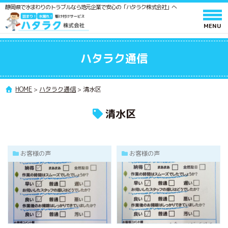
静岡県で水まわりのトラブルなら地元企業で安心の「ハタラク株式会社」へ
ホーム
ハタラク通信
サービスと料金
作業の流れ
HOME
>
ハタラク通信
>
清水区
よくあるご質問
清水区
会社情報
採用情報
お客様の声
お客様の声
水廻りメンテンス 施工スタッフ募集
ポスティングスタッフ募集
協力業者募集
ハタラク通信