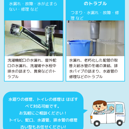
のトラブル
水漏れ・故障・水が止まら
ない・修理 など
つまり・水漏れ・故障・修
理 など
洗濯機蛇口の水漏れ、屋外蛇
水漏れ、老朽化した配管の取
口の水漏れ、洗濯場や水栓中
替え給水管の冬場の凍結、排
排水の詰まり、異臭などのト
水パイプの詰まり、水道管の
ラブル
修理などのトラブル
水廻りの修理、トイレの修理は
ほぼす
べて対応可能です。
お気軽にご相談ください！
トイレ、蛇口、水道管、排水管の修理
古い型もお任せください!