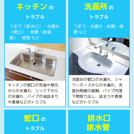
キッチン
洗面所
の
の
トラブル
トラブル
つまり（排水口）・水漏れ
つまり・水漏れ・故障・修
（蛇口）・故障（給湯
理 など
器）・修理 など
洗面台の蛇口の水漏れ、シャ
キッチンの蛇口の先端や根元
ワーホースからの水漏れ、洗
からの水漏れ、シンク下から
面台陶器の破損、パイプ内落
の水漏れ、パイプの油詰まり
下物取り出し、詰まりや異臭
や異臭などのトラブル
などのトラブル
蛇口
排水口
の
排水管
トラブル