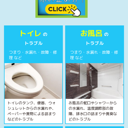
ハタラクブログ
給湯器
作業・施工事例
トイレ
お風呂
お客様の声
の
の
トラブル
トラブル
簡単見積り
つまり・水漏れ・故障・修
つまり・水漏れ・故障・修
お問合わせ
理 など
理 など
トイレのタンク、便器、ウォ
お風呂の蛇口やシャワーから
シュレットからの水漏れや、
の水漏れ、温度調節部の故
ペーパーや異物による詰まり
障、排水口の詰まりや異臭な
などのトラブル
どのトラブル