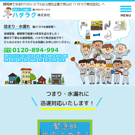
静岡県で水まわりのトラブルなら地元企業で安心の「ハタラク株式会社」へ
ホーム
サービスと料金
作業の流れ
よくあるご質問
会社情報
採用情報
つまり・水漏れに
水廻りメンテンス 施工スタッフ募集
迅速対応いたします！
ポスティングスタッフ募集
協力業者募集
ハタラク通信