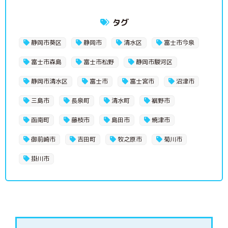
タグ
静岡市葵区
静岡市
清水区
富士市今泉
富士市森島
富士市松野
静岡市駿河区
静岡市清水区
富士市
富士宮市
沼津市
三島市
長泉町
清水町
裾野市
函南町
藤枝市
島田市
焼津市
御前崎市
吉田町
牧之原市
菊川市
掛川市