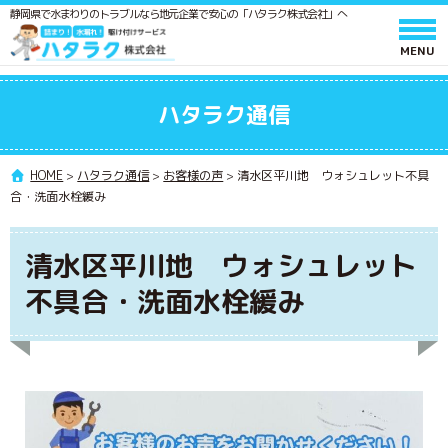
静岡県で水まわりのトラブルなら地元企業で安心の「ハタラク株式会社」へ
ホーム
ハタラク通信
サービスと料金
作業の流れ
HOME
>
ハタラク通信
>
お客様の声
>
清水区平川地 ウォシュレット不具
合・洗面水栓緩み
よくあるご質問
会社情報
清水区平川地 ウォシュレット
採用情報
不具合・洗面水栓緩み
水廻りメンテンス 施工スタッフ募集
ポスティングスタッフ募集
協力業者募集
ハタラク通信