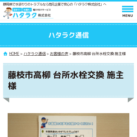
静岡県で水まわりのトラブルなら地元企業で安心の「ハタラク株式会社」へ
ホーム
ハタラク通信
サービスと料金
作業の流れ
HOME
>
ハタラク通信
>
お客様の声
>
藤枝市高柳 台所水栓交換 施主様
よくあるご質問
藤枝市高柳 台所水栓交換 施主
会社情報
様
採用情報
水廻りメンテンス 施工スタッフ募集
ポスティングスタッフ募集
協力業者募集
ハタラク通信