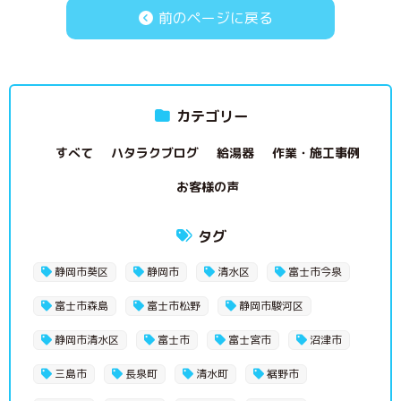
前のページに戻る
カテゴリー
すべて
ハタラクブログ
給湯器
作業・施工事例
お客様の声
タグ
静岡市葵区
静岡市
清水区
富士市今泉
富士市森島
富士市松野
静岡市駿河区
静岡市清水区
富士市
富士宮市
沼津市
三島市
長泉町
清水町
裾野市