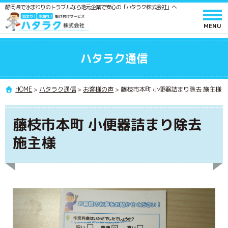
静岡県で水まわりのトラブルなら地元企業で安心の「ハタラク株式会社」へ
ホーム
ハタラク通信
サービスと料金
作業の流れ
HOME
>
ハタラク通信
>
お客様の声
>
藤枝市本町 小便器詰まり除去 施主様
よくあるご質問
藤枝市本町 小便器詰まり除去
会社情報
施主様
採用情報
水廻りメンテンス 施工スタッフ募集
ポスティングスタッフ募集
協力業者募集
ハタラク通信