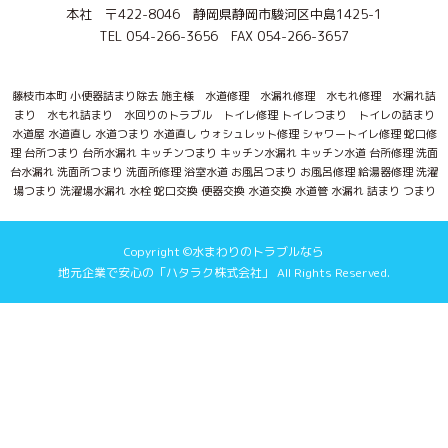
本社 〒422-8046 静岡県静岡市駿河区中島1425-1
TEL 054-266-3656 FAX 054-266-3657
藤枝市本町 小便器詰まり除去 施主様 水道修理 水漏れ修理 水もれ修理 水漏れ詰
まり 水もれ詰まり 水回りのトラブル トイレ修理 トイレつまり トイレの詰まり
水道屋 水道直し 水道つまり 水道直し ウォシュレット修理 シャワートイレ修理 蛇口修
理 台所つまり 台所水漏れ キッチンつまり キッチン水漏れ キッチン水道 台所修理 洗面
台水漏れ 洗面所つまり 洗面所修理 浴室水道 お風呂つまり お風呂修理 給湯器修理 洗濯
場つまり 洗濯場水漏れ 水栓 蛇口交換 便器交換 水道交換 水道管 水漏れ 詰まり つまり
Copyright ©水まわりのトラブルなら
地元企業で安心の「ハタラク株式会社」 All Rights Reserved.