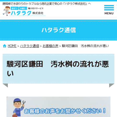
静岡県で水まわりのトラブルなら地元企業で安心の「ハタラク株式会社」へ
ホーム
ハタラク通信
サービスと料金
作業の流れ
HOME
>
ハタラク通信
>
お客様の声
>
駿河区鎌田 汚水桝の流れが悪い
よくあるご質問
駿河区鎌田 汚水桝の流れが悪
会社情報
い
採用情報
水廻りメンテンス 施工スタッフ募集
ポスティングスタッフ募集
協力業者募集
ハタラク通信