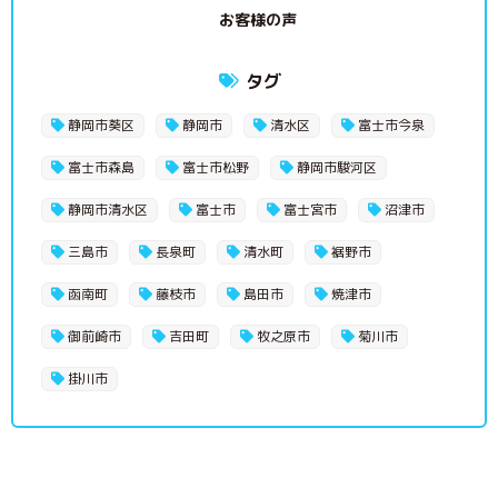
お客様の声
タグ
静岡市葵区
静岡市
清水区
富士市今泉
富士市森島
富士市松野
静岡市駿河区
静岡市清水区
富士市
富士宮市
沼津市
三島市
長泉町
清水町
裾野市
函南町
藤枝市
島田市
焼津市
御前崎市
吉田町
牧之原市
菊川市
掛川市