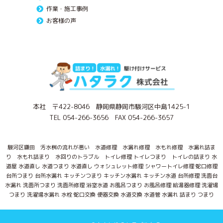
作業・施工事例
お客様の声
本社 〒422-8046 静岡県静岡市駿河区中島1425-1
TEL 054-266-3656 FAX 054-266-3657
駿河区鎌田 汚水桝の流れが悪い 水道修理 水漏れ修理 水もれ修理 水漏れ詰ま
り 水もれ詰まり 水回りのトラブル トイレ修理 トイレつまり トイレの詰まり 水
道屋 水道直し 水道つまり 水道直し ウォシュレット修理 シャワートイレ修理 蛇口修理
台所つまり 台所水漏れ キッチンつまり キッチン水漏れ キッチン水道 台所修理 洗面台
水漏れ 洗面所つまり 洗面所修理 浴室水道 お風呂つまり お風呂修理 給湯器修理 洗濯場
つまり 洗濯場水漏れ 水栓 蛇口交換 便器交換 水道交換 水道管 水漏れ 詰まり つまり