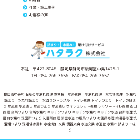
作業・施工事例
お客様の声
本社 〒422-8046 静岡県静岡市駿河区中島1425-1
TEL 054-266-3656 FAX 054-266-3657
島田市中央町 台所の水漏れ修理 施主様 水道修理 水漏れ修理 水もれ修理 水漏れ
詰まり 水もれ詰まり 水回りのトラブル トイレ修理 トイレつまり トイレの詰ま
り 水道屋 水道直し 水道つまり 水道直し ウォシュレット修理 シャワートイレ修理 蛇口
修理 台所つまり 台所水漏れ キッチンつまり キッチン水漏れ キッチン水道 台所修理 洗
面台水漏れ 洗面所つまり 洗面所修理 浴室水道 お風呂つまり お風呂修理 給湯器修理 洗
濯場つまり 洗濯場水漏れ 水栓 蛇口交換 便器交換 水道交換 水道管 水漏れ 詰まり つま
り