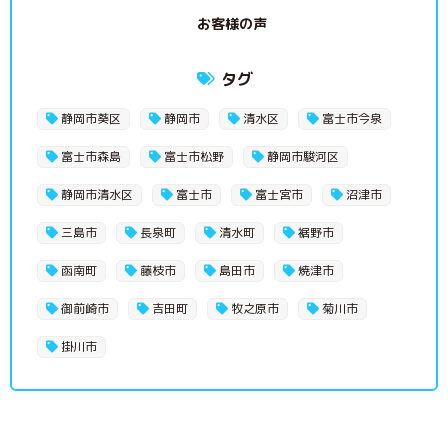
お客様の声
タグ
静岡市葵区
静岡市
清水区
富士市今泉
富士市森島
富士市松野
静岡市駿河区
静岡市清水区
富士市
富士宮市
沼津市
三島市
長泉町
清水町
裾野市
函南町
藤枝市
島田市
焼津市
御前崎市
吉田町
牧之原市
菊川市
掛川市