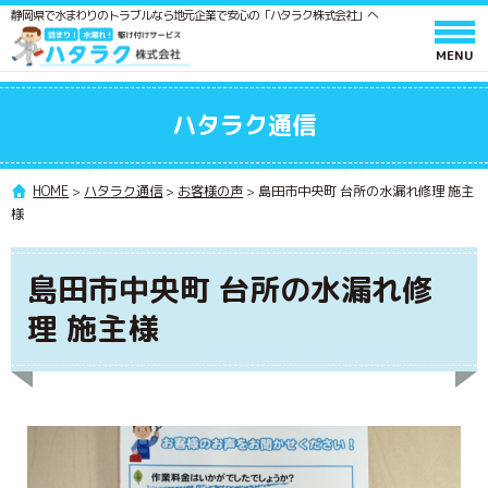
静岡県で水まわりのトラブルなら地元企業で安心の「ハタラク株式会社」へ
ホーム
ハタラク通信
サービスと料金
作業の流れ
HOME
>
ハタラク通信
>
お客様の声
>
島田市中央町 台所の水漏れ修理 施主
様
よくあるご質問
会社情報
島田市中央町 台所の水漏れ修
採用情報
理 施主様
水廻りメンテンス 施工スタッフ募集
ポスティングスタッフ募集
協力業者募集
ハタラク通信