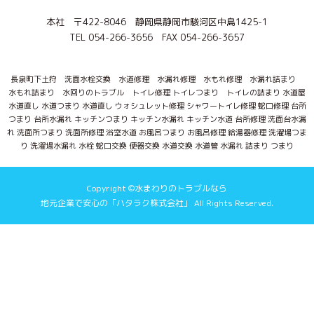
本社 〒422-8046 静岡県静岡市駿河区中島1425-1
TEL 054-266-3656 FAX 054-266-3657
長泉町下土狩 洗面水栓交換 水道修理 水漏れ修理 水もれ修理 水漏れ詰まり
水もれ詰まり 水回りのトラブル トイレ修理 トイレつまり トイレの詰まり 水道屋
水道直し 水道つまり 水道直し ウォシュレット修理 シャワートイレ修理 蛇口修理 台所
つまり 台所水漏れ キッチンつまり キッチン水漏れ キッチン水道 台所修理 洗面台水漏
れ 洗面所つまり 洗面所修理 浴室水道 お風呂つまり お風呂修理 給湯器修理 洗濯場つま
り 洗濯場水漏れ 水栓 蛇口交換 便器交換 水道交換 水道管 水漏れ 詰まり つまり
Copyright ©水まわりのトラブルなら
地元企業で安心の「ハタラク株式会社」 All Rights Reserved.