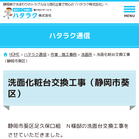
静岡県で水まわりのトラブルなら地元企業で安心の「ハタラク株式会社」へ
ホーム
ハタラク通信
サービスと料金
作業の流れ
HOME
>
ハタラク通信
>
作業・施工事例
>
洗面所
>
洗面化粧台交換工事
（静岡市葵区）
よくあるご質問
会社情報
洗面化粧台交換工事（静岡市葵
採用情報
区）
水廻りメンテンス 施工スタッフ募集
ポスティングスタッフ募集
協力業者募集
静岡市葵区足久保口組 Ｎ様邸の洗面台交換工事を
させていただきました。
ハタラク通信