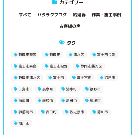
カテゴリー
すべて
ハタラクブログ
給湯器
作業・施工事例
お客様の声
タグ
静岡市葵区
静岡市
清水区
富士市今泉
富士市森島
富士市松野
静岡市駿河区
静岡市清水区
富士市
富士宮市
沼津市
三島市
長泉町
清水町
裾野市
函南町
藤枝市
島田市
焼津市
御前崎市
吉田町
牧之原市
菊川市
掛川市