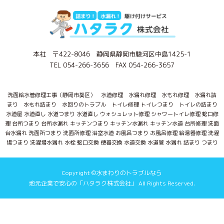
本社 〒422-8046 静岡県静岡市駿河区中島1425-1
TEL 054-266-3656 FAX 054-266-3657
洗面給水管修理工事（静岡市葵区） 水道修理 水漏れ修理 水もれ修理 水漏れ詰
まり 水もれ詰まり 水回りのトラブル トイレ修理 トイレつまり トイレの詰まり
水道屋 水道直し 水道つまり 水道直し ウォシュレット修理 シャワートイレ修理 蛇口修
理 台所つまり 台所水漏れ キッチンつまり キッチン水漏れ キッチン水道 台所修理 洗面
台水漏れ 洗面所つまり 洗面所修理 浴室水道 お風呂つまり お風呂修理 給湯器修理 洗濯
場つまり 洗濯場水漏れ 水栓 蛇口交換 便器交換 水道交換 水道管 水漏れ 詰まり つまり
Copyright ©水まわりのトラブルなら
地元企業で安心の「ハタラク株式会社」 All Rights Reserved.