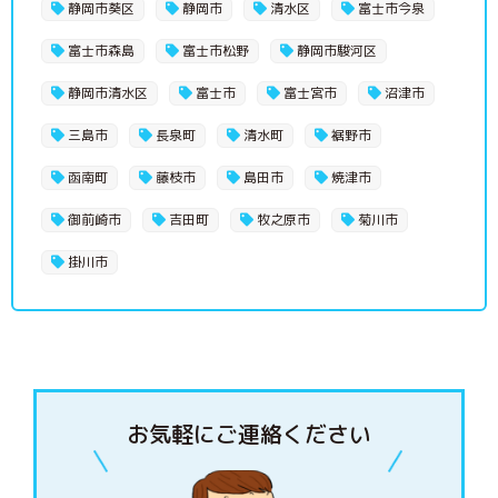
静岡市葵区
静岡市
清水区
富士市今泉
富士市森島
富士市松野
静岡市駿河区
静岡市清水区
富士市
富士宮市
沼津市
三島市
長泉町
清水町
裾野市
函南町
藤枝市
島田市
焼津市
御前崎市
吉田町
牧之原市
菊川市
掛川市
お気軽にご連絡ください