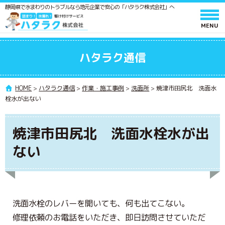
静岡県で水まわりのトラブルなら地元企業で安心の「ハタラク株式会社」へ
ホーム
ハタラク通信
サービスと料金
作業の流れ
HOME
>
ハタラク通信
>
作業・施工事例
>
洗面所
>
焼津市田尻北 洗面水
栓水が出ない
よくあるご質問
会社情報
焼津市田尻北 洗面水栓水が出
採用情報
ない
水廻りメンテンス 施工スタッフ募集
ポスティングスタッフ募集
協力業者募集
洗面水栓のレバーを開いても、何も出てこない。
修理依頼のお電話をいただき、即日訪問させていただ
ハタラク通信