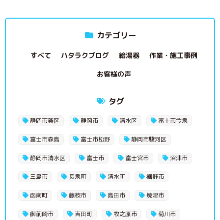
カテゴリー
すべて
ハタラクブログ
給湯器
作業・施工事例
お客様の声
タグ
静岡市葵区
静岡市
清水区
富士市今泉
富士市森島
富士市松野
静岡市駿河区
静岡市清水区
富士市
富士宮市
沼津市
三島市
長泉町
清水町
裾野市
函南町
藤枝市
島田市
焼津市
御前崎市
吉田町
牧之原市
菊川市