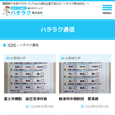
静岡県で水まわりのトラブルなら地元企業で安心の「ハタラク株式会社」へ
ホーム
ハタラク通信
サービスと料金
作業の流れ
HOME
>
ハタラク通信
よくあるご質問
お客様の声
お客様の声
会社情報
採用情報
水廻りメンテンス 施工スタッフ募集
ポスティングスタッフ募集
富士市横割 高圧洗浄作業
焼津市中根新田 管清掃
協力業者募集
2026年05月29日
2026年05月22日
ハタラク通信