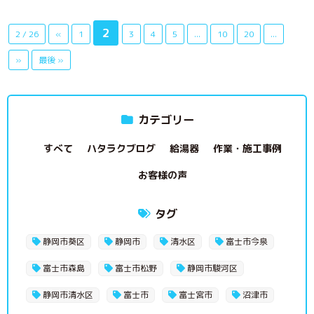
2
2 / 26
«
1
3
4
5
...
10
20
...
»
最後 »
カテゴリー
すべて
ハタラクブログ
給湯器
作業・施工事例
お客様の声
タグ
静岡市葵区
静岡市
清水区
富士市今泉
富士市森島
富士市松野
静岡市駿河区
静岡市清水区
富士市
富士宮市
沼津市