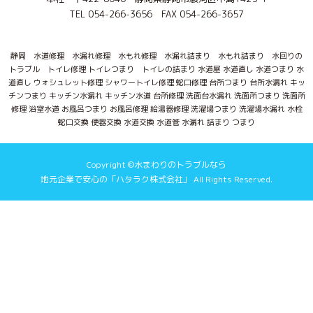
TEL 054-266-3656 FAX 054-266-3657
静岡 水道修理 水漏れ修理 水もれ修理 水漏れ詰まり 水もれ詰まり 水回りの
トラブル トイレ修理 トイレつまり トイレの詰まり 水道屋 水道直し 水道つまり 水
道直し ウォシュレット修理 シャワートイレ修理 蛇口修理 台所つまり 台所水漏れ キッ
チンつまり キッチン水漏れ キッチン水道 台所修理 洗面台水漏れ 洗面所つまり 洗面所
修理 浴室水道 お風呂つまり お風呂修理 給湯器修理 洗濯場つまり 洗濯場水漏れ 水栓
蛇口交換 便器交換 水道交換 水道管 水漏れ 詰まり つまり
Copyright ©水まわりのトラブルなら
地元企業で安心の「ハタラク株式会社」 All Rights Reserved.