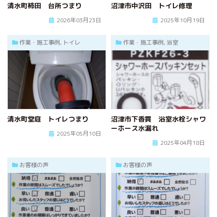
清水町柿田 台所つまり
沼津市中沢田 トイレ修理
ハタラクブログ
2026年03月23日
2025年10月19日
給湯器
作業・施工事例
作業・施工事例, トイレ
作業・施工事例, 浴室
お客様の声
簡単見積り
お問合わせ
清水町堂庭 トイレつまり
沼津市下香貫 浴室水栓シャワ
ーホース水漏れ
2025年05月10日
2025年04月18日
お客様の声
お客様の声