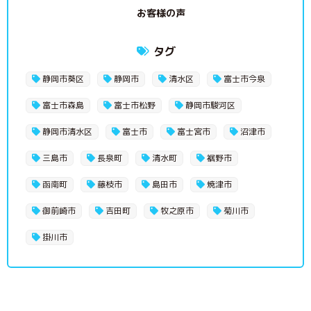
お客様の声
タグ
静岡市葵区
静岡市
清水区
富士市今泉
富士市森島
富士市松野
静岡市駿河区
静岡市清水区
富士市
富士宮市
沼津市
三島市
長泉町
清水町
裾野市
函南町
藤枝市
島田市
焼津市
御前崎市
吉田町
牧之原市
菊川市
掛川市