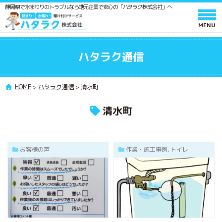
静岡県で水まわりのトラブルなら地元企業で安心の「ハタラク株式会社」へ
ホーム
ハタラク通信
サービスと料金
作業の流れ
HOME
>
ハタラク通信
>
清水町
よくあるご質問
清水町
会社情報
採用情報
お客様の声
作業・施工事例, トイレ
水廻りメンテンス 施工スタッフ募集
ポスティングスタッフ募集
協力業者募集
ハタラク通信